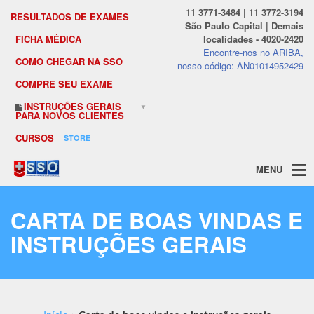
11 3771-3484 | 11 3772-3194
RESULTADOS DE EXAMES
São Paulo Capital | Demais
FICHA MÉDICA
localidades - 4020-2420
Encontre-nos no ARIBA,
COMO CHEGAR NA SSO
nosso código: AN01014952429
COMPRE SEU EXAME
INSTRUÇÕES GERAIS
PARA NOVOS CLIENTES
CURSOS
STORE
MENU
CARTA DE BOAS VINDAS E
INSTRUÇÕES GERAIS