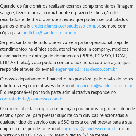
Quando os funcionários realizam exames complementares (imagem,
sangue, fezes e urina) normalmente o prazo de liberação dos
resultados é de 3 à 6 dias úteis, estes que podem ser solicitados
para os e-mails
credenciamento@saudesso.com.br
, sempre com
cópia para
medicina@saudesso.com.br
.
Se precisar falar de tudo que envolve a parte operacional, seja de
atendimentos na clínica sede, atendimentos in company, médicos
examinadores e entrega de documentos (PPRA, PCMSO, LTCAT,
LTIP, AET, etc.), você poderá contar o auxílio da coordenação, que
responde através do e-mail
engenharia1@saudesso.com.br
.
O nosso departamento financeiro, responsável pelo envio de notas
e boletos responde através do e-mail
financeiro@saudesso.com.br
.
E o responsável por toda parte administrativa responde no
controladoria@saudesso.com.br
.
O comercial está sempre à disposição para novos negócios, além de
estar disponível para prestar suporte com dúvidas relacionadas a
qualquer tipo de serviço que a SSO presta ou vai prestar para a sua
empresa e responde no e-mail
comercial@saudesso.com.br
ou no
whatsApp (11) 3772-3194 (sem o digito “9” na frente).