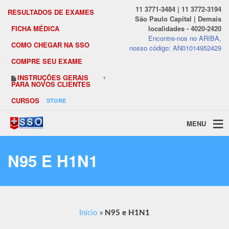
11 3771-3484 | 11 3772-3194
RESULTADOS DE EXAMES
São Paulo Capital | Demais
FICHA MÉDICA
localidades - 4020-2420
Encontre-nos no ARIBA,
COMO CHEGAR NA SSO
nosso código: AN01014952429
COMPRE SEU EXAME
INSTRUÇÕES GERAIS
PARA NOVOS CLIENTES
CURSOS
STORE
MENU
N95 E H1N1
Início
»
N95 e H1N1