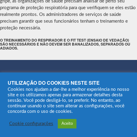
gripe, as organizações de saúde precisam analisar de perto seu
programa de proteção respiratória para que verifiquem se eles estão
realmente prontos. Os administradores de serviços de saúde
precisam garantir que seus funcionários tenham o treinamento e
proteção necessária.
O TREINAMENTO DO RESPIRADOR E O FIT TEST (ENSAIO DE VEDAÇÃO)
SÃO NECESSÁRIOS E NÃO DEVEM SER BANALIZADOS, SEPARADOS OU
ADIADOS.
UTILIZAÇÃO DO COOKIES NESTE SITE
Mapa do site
Cookies nos ajudam a dar-lhe a melhor experiência no nosso
site e os utilizamos apenas para armazenar detalhes desta
sessão. Você pode desligá-lo, se preferir. No entanto, ao
continuar usando o site sem alterar as configurações, você
concorda com o uso de cookies.
Cookie configurações
Aceito