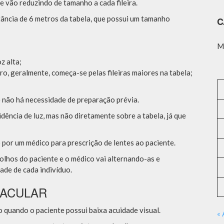
e vão reduzindo de tamanho a cada fileira.
stância de 6 metros da tabela, que possui um tamanho
C
M
z alta;
iro, geralmente, começa-se pelas fileiras maiores na tabela;
 e não há necessidade de preparação prévia.
idência de luz, mas não diretamente sobre a tabela, já que
 por um médico para prescrição de lentes ao paciente.
 olhos do paciente e o médico vai alternando-as e
ade de cada indivíduo.
MACULAR
do quando o paciente possui baixa acuidade visual.
« 