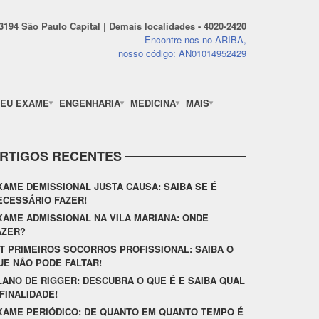
-3194 São Paulo Capital | Demais localidades - 4020-2420
Encontre-nos no ARIBA,
nosso código: AN01014952429
EU EXAME
ENGENHARIA
MEDICINA
MAIS
RTIGOS RECENTES
XAME DEMISSIONAL JUSTA CAUSA: SAIBA SE É
ECESSÁRIO FAZER!
XAME ADMISSIONAL NA VILA MARIANA: ONDE
AZER?
IT PRIMEIROS SOCORROS PROFISSIONAL: SAIBA O
UE NÃO PODE FALTAR!
LANO DE RIGGER: DESCUBRA O QUE É E SAIBA QUAL
 FINALIDADE!
XAME PERIÓDICO: DE QUANTO EM QUANTO TEMPO É