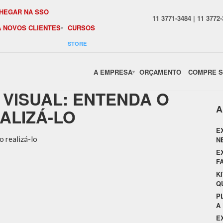
HEGAR NA SSO
11 3771-3484 | 11 3772
A NOVOS CLIENTES
CURSOS
STORE
A EMPRESA
ORÇAMENTO
COMPRE S
Visual: entenda o que é e quando realizá-lo
 VISUAL: ENTENDA O
A
ALIZÁ-LO
E
N
E
F
K
Q
P
A
E