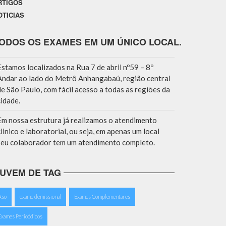
RTIGOS
OTICIAS
ODOS OS EXAMES EM UM ÚNICO LOCAL.
Estamos localizados na Rua 7 de abril nº59 – 8º
Andar ao lado do Metrô Anhangabaú, região central
de São Paulo, com fácil acesso a todas as regiões da
cidade.
Em nossa estrutura já realizamos o atendimento
clinico e laboratorial, ou seja, em apenas um local
seu colaborador tem um atendimento completo.
UVEM DE TAG
Aso
exame demissional
Exames Complementares
Exames Perioódicos