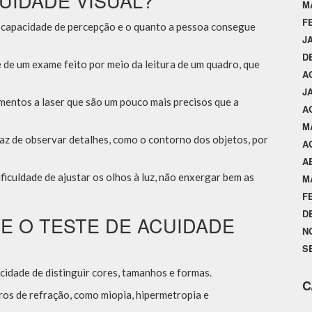
UIDADE VISUAL?
M
F
 a capacidade de percepção e o quanto a pessoa consegue
J
D
 de um exame feito por meio da leitura de um quadro, que
A
J
mentos a laser que são um pouco mais precisos que a
A
M
paz de observar detalhes, como o contorno dos objetos, por
A
A
ficuldade de ajustar os olhos à luz, não enxergar bem as
M
F
D
VE O TESTE DE ACUIDADE
N
S
cidade de distinguir cores, tamanhos e formas.
C
rros de refração, como miopia, hipermetropia e