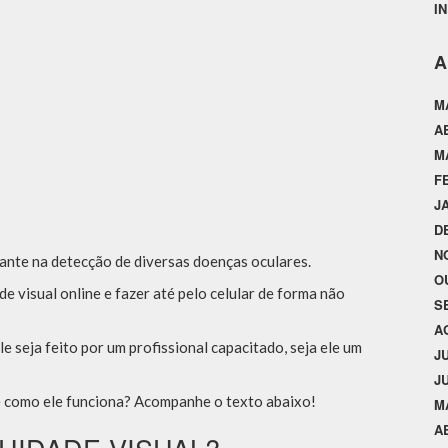
I
A
M
A
M
F
J
D
N
tante na detecção de diversas doenças oculares.
O
e visual online e fazer até pelo celular de forma não
S
A
e seja feito por um profissional capacitado, seja ele um
J
J
 e como ele funciona? Acompanhe o texto abaixo!
M
A