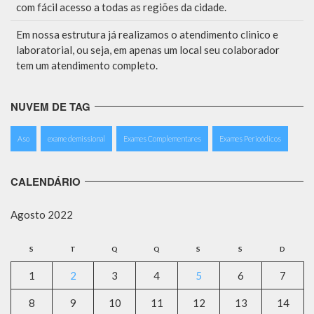
com fácil acesso a todas as regiões da cidade.
Em nossa estrutura já realizamos o atendimento clinico e
laboratorial, ou seja, em apenas um local seu colaborador
tem um atendimento completo.
NUVEM DE TAG
Aso
exame demissional
Exames Complementares
Exames Perioódicos
CALENDÁRIO
Agosto 2022
S
T
Q
Q
S
S
D
1
2
3
4
5
6
7
8
9
10
11
12
13
14